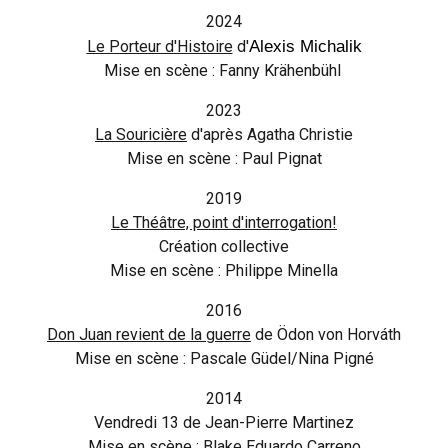
2024
Alexis Michalik
Le Porteur d'Histoire
d'
Mise en scène : F
anny Krähenbühl
2023
La Souricière
d'après Agatha Christie
Mise en scène : Pa
ul Pignat
2019
Le Théâtre, point d'interrogation!
Création collective
M
ise en scène : Philippe Minella
2016
Don Juan
revient de la guerre
de
Ödon von Horváth
Mise en scène :
Pascale Güdel/Nina Pigné
2014
Vendredi 13
de
Jean-Pierre Martinez
Mise en scène : Blake Eduardo Carreno